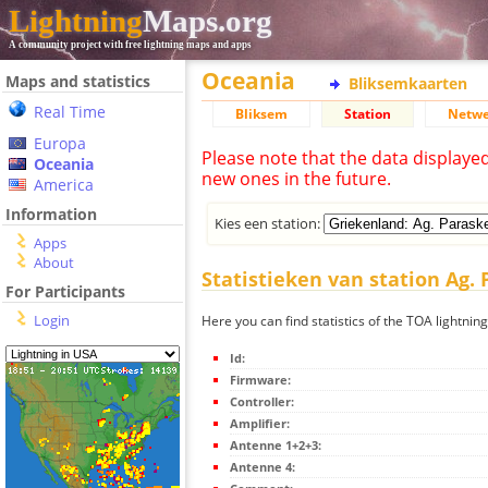
Lightning
Maps.org
A community project with free lightning maps and apps
Oceania
Maps and statistics
Bliksemkaarten
Real Time
Bliksem
Station
Netwe
Europa
Please note that the data displaye
Oceania
new ones in the future.
America
Information
Kies een station:
Apps
About
Statistieken van station Ag. 
For Participants
Login
Here you can find statistics of the TOA lightnin
Id:
Firmware:
Controller:
Amplifier:
Antenne 1+2+3:
Antenne 4: