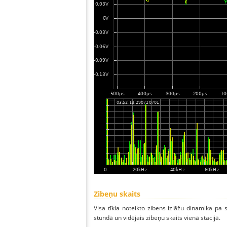
Zibeņu skaits
Visa tīkla noteikto zibens izlāžu dinamika pa
stundā un vidējais zibeņu skaits vienā stacijā.