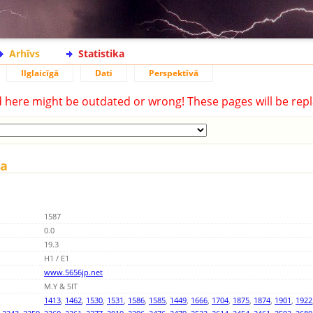
Arhīvs
Statistika
Ilglaicīgā
Dati
Perspektīvā
d here might be outdated or wrong! These pages will be repl
ka
1587
0.0
19.3
H1 / E1
www.5656jp.net
M.Y & SIT
1413
,
1462
,
1530
,
1531
,
1586
,
1585
,
1449
,
1666
,
1704
,
1875
,
1874
,
1901
,
1922