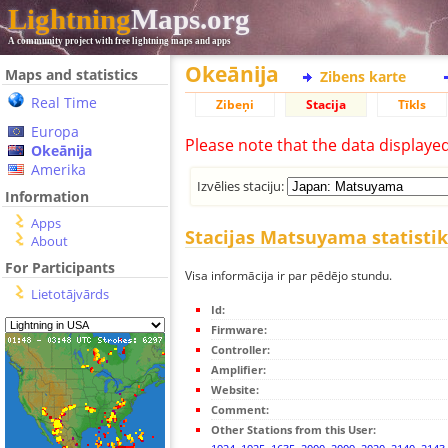
Lightning
Maps.org
A community project with free lightning maps and apps
Okeānija
Maps and statistics
Zibens karte
Real Time
Zibeņi
Stacija
Tīkls
Europa
Please note that the data displaye
Okeānija
Amerika
Izvēlies staciju:
Information
Apps
Stacijas Matsuyama statisti
About
For Participants
Visa informācija ir par pēdējo stundu.
Lietotājvārds
Id:
Firmware:
Controller:
Amplifier:
Website:
Comment:
Other Stations from this User: