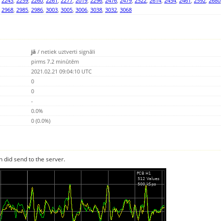
,
2243
,
2259
,
2260
,
2261
,
2277
,
2019
,
2296
,
2476
,
2479
,
2522
,
2614
,
2454
,
2461
,
2592
,
2680
,
2968
,
2985
,
2986
,
3003
,
3005
,
3006
,
3038
,
3032
,
3068
jā
/
netiek uztverti signāli
pirms 7.2 minūtēm
2021.02.21 09:04:10 UTC
0
0
-
0.0%
0 (0.0%)
n did send to the server.