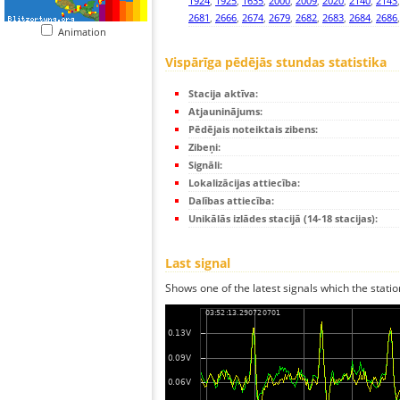
1924
,
1925
,
1635
,
2000
,
2009
,
2020
,
2140
,
2143
2681
,
2666
,
2674
,
2679
,
2682
,
2683
,
2684
,
2686
Animation
Vispārīga pēdējās stundas statistika
Stacija aktīva:
Atjauninājums:
Pēdējais noteiktais zibens:
Zibeņi:
Signāli:
Lokalizācijas attiecība:
Dalības attiecība:
Unikālās izlādes stacijā (14-18 stacijas):
Last signal
Shows one of the latest signals which the statio