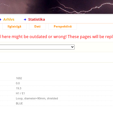
Arhīvs
Statistika
Ilglaicīgā
Dati
Perspektīvā
d here might be outdated or wrong! These pages will be repl
1692
0.0
19.3
H1 / E1
Loop, diameter=90mm, shielded
BLUE