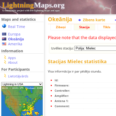
Lightning
Maps.org
A community project with free lightning maps and apps
Okeānija
Maps and statistics
Zibens karte
Real Time
Zibeņi
Stacija
Tīkls
Europa
Please note that the data displaye
Okeānija
Amerika
Izvēlies staciju:
Information
Apps
Stacijas Mielec statistika
About
For Participants
Visa informācija ir par pēdējo stundu.
Lietotājvārds
Id:
Firmware:
Controller:
Amplifier:
Antena 1:
Comment: