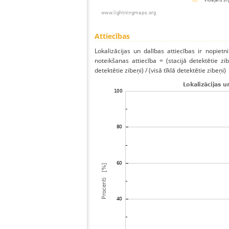
Attiecības
Lokalizācijas un dalības attiecības ir nopietni
noteikšanas attiecība = (stacijā detektētie zibe
detektētie zibeņi) / (visā tīklā detektētie zibeņi)