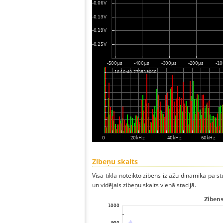
Zibeņu skaits
Visa tīkla noteikto zibens izlāžu dinamika pa s
un vidējais zibeņu skaits vienā stacijā.