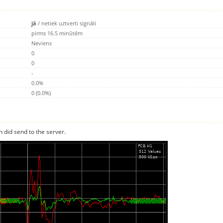
jā
/
netiek uztverti signāli
pirms 16.5 minūtēm
Neviens
0
0
-
0.0%
0 (0.0%)
n did send to the server.