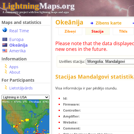
Lightning
Maps.org
A community project with free lightning maps and apps
Okeānija
Maps and statistics
Zibens karte
Real Time
Zibeņi
Stacija
Tīkls
Europa
Please note that the data displaye
Okeānija
new ones in the future.
Amerika
Information
Izvēlies staciju:
Apps
About
Stacijas Mandalgovi statistik
For Participants
Lietotājvārds
Visa informācija ir par pēdējo stundu.
Id:
Firmware:
Controller:
Amplifier:
Website:
Comment: