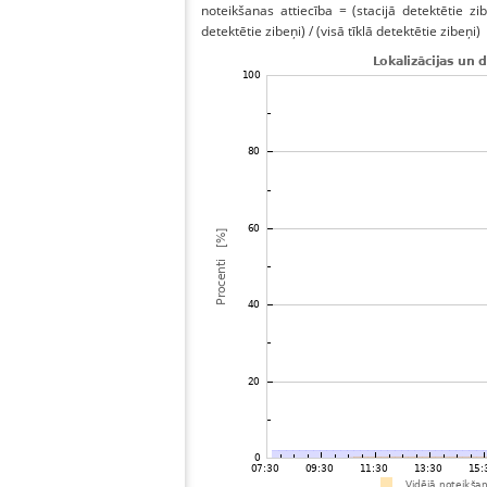
noteikšanas attiecība = (stacijā detektētie zibe
detektētie zibeņi) / (visā tīklā detektētie zibeņi)