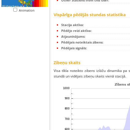
Other Stations from this User:
Animation
Vispārīga pēdējās stundas statistika
Stacija aktīva:
Pēdējo reizi aktīva:
Atjauninājums:
Pēdējais noteiktais zibens:
Pēdējais signāls:
Zibeņu skaits
Visa tīkla noteikto zibens izlāžu dinamika pa
stundā un vidējais zibeņu skaits vienā stacijā.