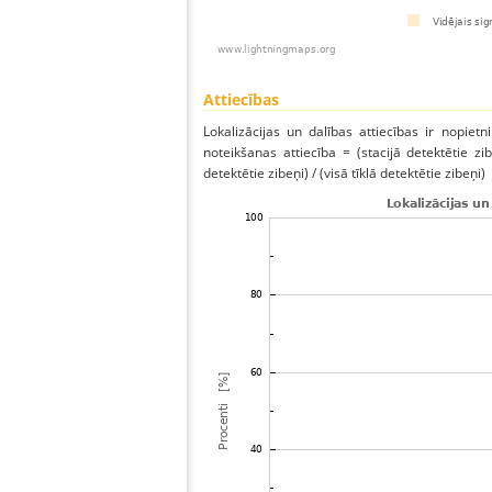
Attiecības
Lokalizācijas un dalības attiecības ir nopietni
noteikšanas attiecība = (stacijā detektētie zibe
detektētie zibeņi) / (visā tīklā detektētie zibeņi)