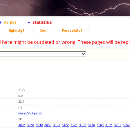
Arhīvs
Statistika
Ilglaicīgā
Dati
Perspektīvā
d here might be outdated or wrong! These pages will be repl
3127
0.0
22.2
H2
www.5656jp.net
SIT
3008
,
3036
,
3040
,
3039
,
3121
,
3122
,
3124
,
3126
,
3130
,
3203
,
3198
,
3201
,
3202