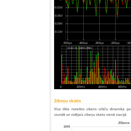
Zibeņu skaits
Visa tīkla noteikto zibens izlāžu dinamika p
stundā un vidējais zibeņu skaits vienā stacijā.