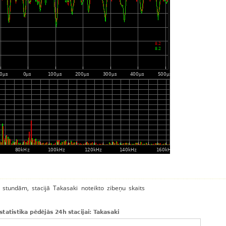
a stundām, stacijā Takasaki noteikto zibeņu skaits