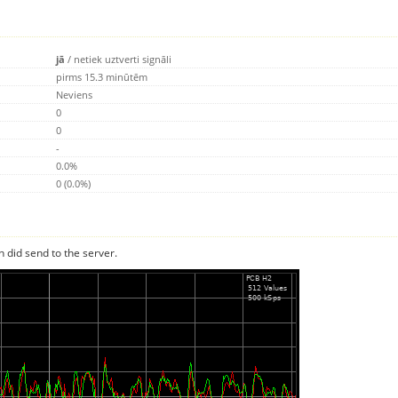
jā
/
netiek uztverti signāli
pirms 15.3 minūtēm
Neviens
0
0
-
0.0%
0 (0.0%)
n did send to the server.