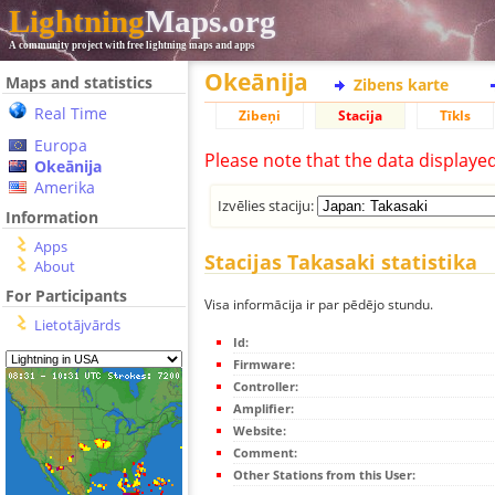
Lightning
Maps.org
A community project with free lightning maps and apps
Okeānija
Maps and statistics
Zibens karte
Real Time
Zibeņi
Stacija
Tīkls
Europa
Please note that the data displaye
Okeānija
Amerika
Izvēlies staciju:
Information
Apps
Stacijas Takasaki statistika
About
For Participants
Visa informācija ir par pēdējo stundu.
Lietotājvārds
Id:
Firmware:
Controller:
Amplifier:
Website:
Comment:
Other Stations from this User: