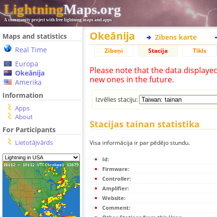
Lightning
Maps.org
A community project with free lightning maps and apps
Okeānija
Maps and statistics
Zibens karte
Real Time
Zibeņi
Stacija
Tīkls
Europa
Please note that the data displaye
Okeānija
new ones in the future.
Amerika
Information
Izvēlies staciju:
Apps
About
Stacijas tainan statistika
For Participants
Lietotājvārds
Visa informācija ir par pēdējo stundu.
Id:
Firmware:
Controller:
Amplifier:
Website:
Comment: