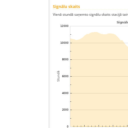
Signālu skaits
Vienā stundā saņemto signālu skaits stacijā taina