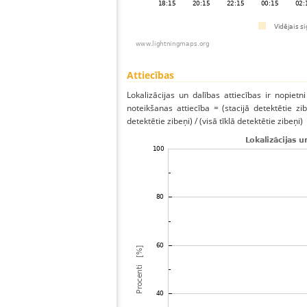
Attiecības
Lokalizācijas un dalības attiecības ir nopietni
noteikšanas attiecība = (stacijā detektētie zibe
detektētie zibeņi) / (visā tīklā detektētie zibeņi)