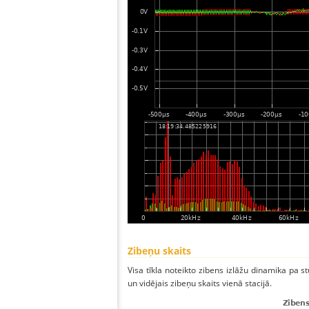
Zibeņu skaits
Visa tīkla noteikto zibens izlāžu dinamika pa s
un vidējais zibeņu skaits vienā stacijā.