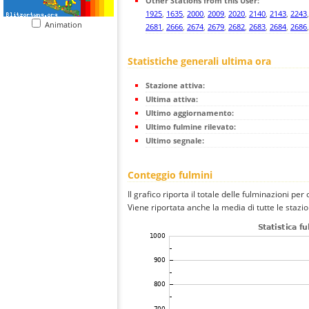
Other Stations from this User:
1925
,
1635
,
2000
,
2009
,
2020
,
2140
,
2143
,
2243
Animation
2681
,
2666
,
2674
,
2679
,
2682
,
2683
,
2684
,
2686
Statistiche generali ultima ora
Stazione attiva:
Ultima attiva:
Ultimo aggiornamento:
Ultimo fulmine rilevato:
Ultimo segnale:
Conteggio fulmini
Il grafico riporta il totale delle fulminazioni pe
Viene riportata anche la media di tutte le stazio