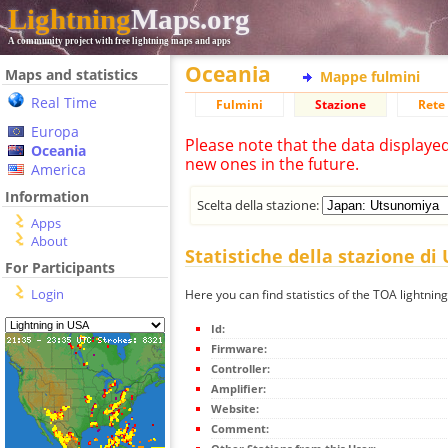
Lightning
Maps.org
A community project with free lightning maps and apps
Oceania
Maps and statistics
Mappe fulmini
Real Time
Fulmini
Stazione
Rete 
Europa
Please note that the data displaye
Oceania
new ones in the future.
America
Information
Scelta della stazione:
Apps
About
Statistiche della stazione d
For Participants
Login
Here you can find statistics of the TOA lightnin
Id:
Firmware:
Controller:
Amplifier:
Website:
Comment: