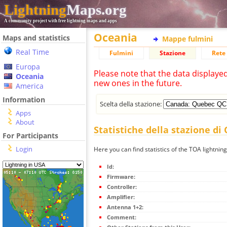
Lightning
Maps.org
A community project with free lightning maps and apps
Oceania
Maps and statistics
Mappe fulmini
Real Time
Fulmini
Stazione
Rete 
Europa
Please note that the data displaye
Oceania
new ones in the future.
America
Information
Scelta della stazione:
Apps
About
Statistiche della stazione d
For Participants
Login
Here you can find statistics of the TOA lightni
Id:
Firmware:
Controller:
Amplifier:
Antenna 1+2:
Comment: