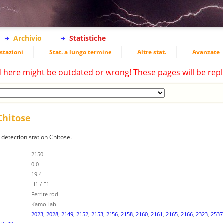
Archivio
Statistiche
stazioni
Stat. a lungo termine
Altre stat.
Avanzate
d here might be outdated or wrong! These pages will be repl
 Chitose
 detection station Chitose.
2150
0.0
19.4
H1 / E1
Ferrite rod
Kamo-lab
2023
,
2028
,
2149
,
2152
,
2153
,
2156
,
2158
,
2160
,
2161
,
2165
,
2166
,
2323
,
2537