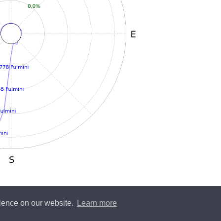
rience on our website.
Learn more
y
Blitzortung.org
and contributors • Blitzortung.org is a free community project •
Conta