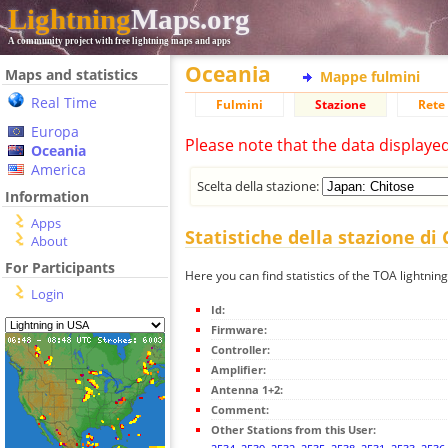
Lightning
Maps.org
A community project with free lightning maps and apps
Oceania
Maps and statistics
Mappe fulmini
Real Time
Fulmini
Stazione
Rete 
Europa
Please note that the data displaye
Oceania
America
Scelta della stazione:
Information
Apps
Statistiche della stazione di
About
For Participants
Here you can find statistics of the TOA lightning
Login
Id:
Firmware:
Controller:
Amplifier:
Antenna 1+2:
Comment:
Other Stations from this User: