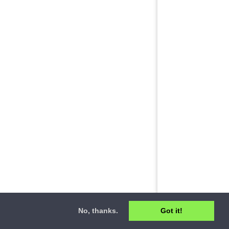
No, thanks.
Got it!
ct
•
Privacy Policy