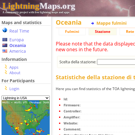
Lightning
Maps.org
A community project with free lightning maps and apps
Oceania
Maps and statistics
Mappe fulmini
Real Time
Fulmini
Stazione
Rete 
Europa
Please note that the data displaye
Oceania
new ones in the future.
America
Information
Scelta della stazione:
Apps
About
Statistiche della stazione di 
For Participants
Login
Here you can find statistics of the TOA lightning
Id:
Firmware:
Controller:
Amplifier:
Website:
Comment: