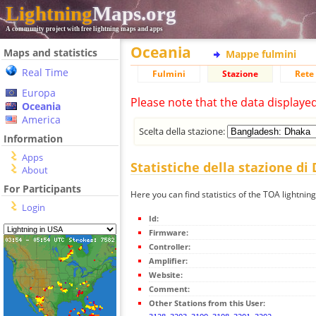
Lightning
Maps.org
A community project with free lightning maps and apps
Oceania
Maps and statistics
Mappe fulmini
Real Time
Fulmini
Stazione
Rete 
Europa
Please note that the data displaye
Oceania
America
Scelta della stazione:
Information
Apps
Statistiche della stazione di
About
For Participants
Here you can find statistics of the TOA lightnin
Login
Id:
Firmware:
Controller:
Amplifier:
Website:
Comment:
Other Stations from this User: