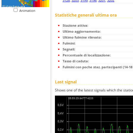
3128
,
3203
,
3199
,
3198
,
3201
,
3202
Animation
Statistiche generali ultima ora
Stazione attiva:
Ultimo aggiornamento:
Ultimo fulmine rilevato:
Fulmini:
Segnali:
Percentuale di localizzazione:
Tasso di caduta:
Fulmini con poche staz. partecipanti (14-18 
Last signal
Shows one of the latest signals which the statio