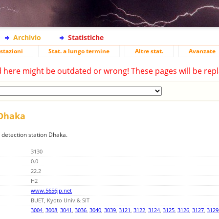
Archivio
Statistiche
stazioni
Stat. a lungo termine
Altre stat.
Avanzate
d here might be outdated or wrong! These pages will be repl
 Dhaka
g detection station Dhaka.
3130
0.0
22.2
H2
www.5656jp.net
BUET, Kyoto Univ.& SIT
3004
,
3008
,
3041
,
3036
,
3040
,
3039
,
3121
,
3122
,
3124
,
3125
,
3126
,
3127
,
3129