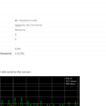
si
/
ricezione nulla
egeguito da 7,4 minuti
Nessuna
0
0
-
0,0%
Stazioni):
0 (0,0%)
n did send to the server.