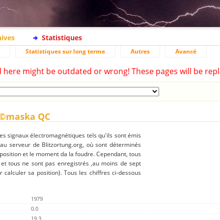
hives
Statistiques
Statistiques sur long terme
Autres
Avancé
d here might be outdated or wrong! These pages will be repl
NÃ©maska QC
des signaux électromagnétiques tels qu'ils sont émis
 au serveur de Blitzortung.org, où sont déterminés
 position et le moment da la foudre. Cependant, tous
 et tous ne sont pas enregistrés ,au moins de sept
r calculer sa position). Tous les chiffres ci-dessous
1979
0.0
19.3