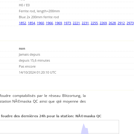
H0 / E0
Ferrite rod, length=200mm
Blue 2x 200mm ferrite rod
1852
,
1854
,
1960
,
1966
,
1969
,
1973
,
2221
,
2231
,
2255
,
2269
,
2628
,
2912
,
2973
non
Jamais depuis
depuis 15,6 minutes
Pas encore
14/10/2024 01:20:10 UTC
 foudre comptabilisés par le réseau Blitzortung, la
a station NÃ©maska QC ainsi que qté moyenne des