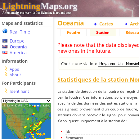
Lightning
Maps.org
A community project with free lightning maps and apps
Oceania
Maps and statistics
Cartes
Arc
Real Time
Foudre
Station
Réseau
Europe
Please note that the data displaye
Oceania
new ones in the future.
America
Information
Choisir une station:
Apps
About
Statistiques de la station N
For Participants
Identifiant
La station de détection de la foudre de reçoit 
par la foudre. Ces informations sont envoyés
avec l'aide des données des autres stations, la
ces signaux proviennent d'un coup de foudre,
stations doivent recevoir le signal pour pouvoi
s'appliquent uniquement à la station de :
Id:
Firmware: