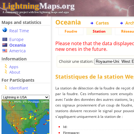
Lightning
Maps.org
A community project with free lightning maps and apps
Oceania
Maps and statistics
Cartes
Arc
Real Time
Foudre
Station
Réseau
Europe
Please note that the data displaye
Oceania
new ones in the future.
America
Information
Choisir une station:
Apps
About
Statistiques de la station W
For Participants
Identifiant
La station de détection de la foudre de reçoit 
par la foudre. Ces informations sont envoyés
avec l'aide des données des autres stations, la
ces signaux proviennent d'un coup de foudre,
stations doivent recevoir le signal pour pouvoi
s'appliquent uniquement à la station de :
Id:
Firmware: