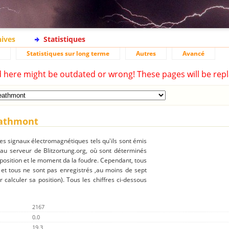
hives
Statistiques
Statistiques sur long terme
Autres
Avancé
d here might be outdated or wrong! These pages will be repl
eathmont
des signaux électromagnétiques tels qu'ils sont émis
 au serveur de Blitzortung.org, où sont déterminés
 position et le moment da la foudre. Cependant, tous
 et tous ne sont pas enregistrés ,au moins de sept
r calculer sa position). Tous les chiffres ci-dessous
2167
0.0
19.3