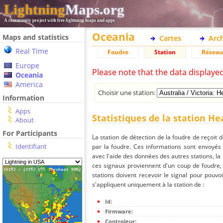
Lightning
Maps.org
A community project with free lightning maps and apps
Oceania
Maps and statistics
Cartes
Arc
Real Time
Foudre
Station
Réseau
Europe
Please note that the data displaye
Oceania
America
Choisir une station:
Information
Apps
Statistiques de la station H
About
For Participants
La station de détection de la foudre de reçoit 
Identifiant
par la foudre. Ces informations sont envoyés
avec l'aide des données des autres stations, la
ces signaux proviennent d'un coup de foudre,
stations doivent recevoir le signal pour pouvoi
s'appliquent uniquement à la station de :
Id:
Firmware:
Controleur: