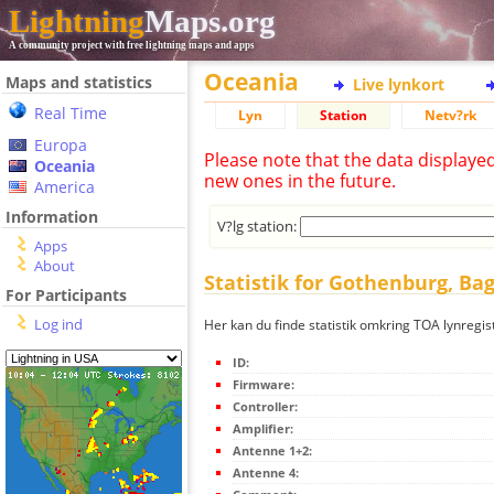
Lightning
Maps.org
A community project with free lightning maps and apps
Oceania
Maps and statistics
Live lynkort
Real Time
Lyn
Station
Netv?rk
Europa
Please note that the data displaye
Oceania
new ones in the future.
America
Information
V?lg station:
Apps
About
Statistik for Gothenburg, B
For Participants
Log ind
Her kan du finde statistik omkring TOA lynregi
ID:
Firmware:
Controller:
Amplifier:
Antenne 1+2:
Antenne 4: