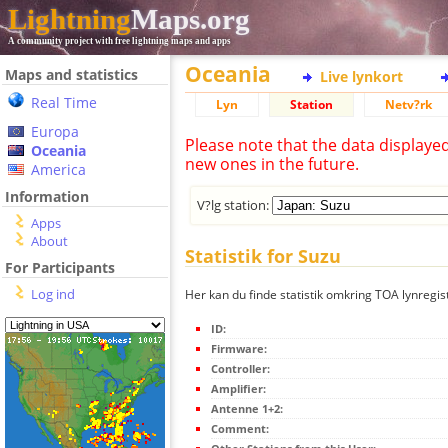
Lightning
Maps.org
A community project with free lightning maps and apps
Oceania
Maps and statistics
Live lynkort
Real Time
Lyn
Station
Netv?rk
Europa
Please note that the data displaye
Oceania
new ones in the future.
America
Information
V?lg station:
Apps
About
Statistik for Suzu
For Participants
Log ind
Her kan du finde statistik omkring TOA lynregis
ID:
Firmware:
Controller:
Amplifier:
Antenne 1+2:
Comment: