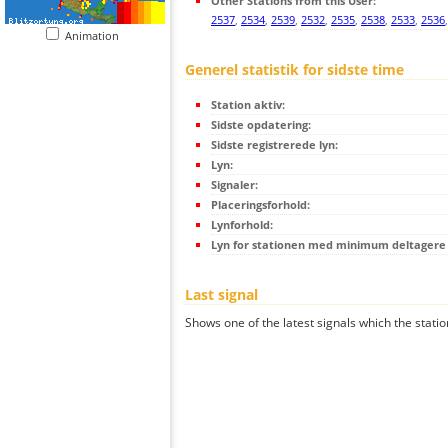
Other Stations from this User:
2537
,
2534
,
2539
,
2532
,
2535
,
2538
,
2533
,
2536
Animation
Generel statistik for sidste time
Station aktiv:
Sidste opdatering:
Sidste registrerede lyn:
Lyn:
Signaler:
Placeringsforhold:
Lynforhold:
Lyn for stationen med minimum deltagere (
Last signal
Shows one of the latest signals which the statio