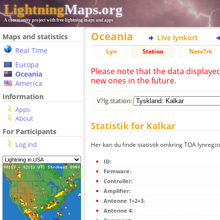
Lightning
Maps.org
A community project with free lightning maps and apps
Oceania
Maps and statistics
Live lynkort
Real Time
Lyn
Station
Netv?rk
Europa
Please note that the data displaye
Oceania
new ones in the future.
America
Information
V?lg station:
Apps
About
Statistik for Kalkar
For Participants
Log ind
Her kan du finde statistik omkring TOA lynregist
ID:
Firmware:
Controller:
Amplifier:
Antenne 1+2+3:
Antenne 4: