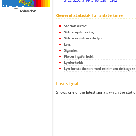
3128
,
3203
,
3199
,
3198
,
3201
,
3202
Animation
Generel statistik for sidste time
Station aktiv:
Sidste opdatering:
Sidste registrerede lyn:
Lyn:
Signaler:
Placeringsforhold:
Lynforhold:
Lyn for stationen med minimum deltagere (
Last signal
Shows one of the latest signals which the statio