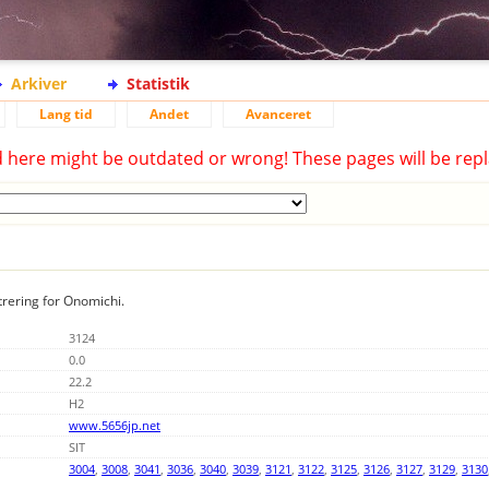
Arkiver
Statistik
Lang tid
Andet
Avanceret
d here might be outdated or wrong! These pages will be repl
trering for Onomichi.
3124
0.0
22.2
H2
www.5656jp.net
SIT
3004
,
3008
,
3041
,
3036
,
3040
,
3039
,
3121
,
3122
,
3125
,
3126
,
3127
,
3129
,
3130