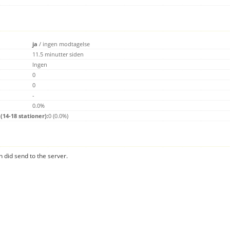
ja
/
ingen modtagelse
11.5 minutter siden
Ingen
0
0
-
0.0%
14-18 stationer):
0 (0.0%)
n did send to the server.