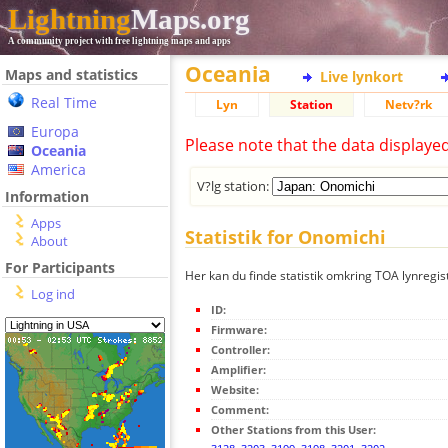
Lightning
Maps.org
A community project with free lightning maps and apps
Oceania
Maps and statistics
Live lynkort
Real Time
Lyn
Station
Netv?rk
Europa
Please note that the data displaye
Oceania
America
V?lg station:
Information
Apps
Statistik for Onomichi
About
For Participants
Her kan du finde statistik omkring TOA lynregis
Log ind
ID:
Firmware:
Controller:
Amplifier:
Website:
Comment:
Other Stations from this User: