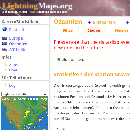
Lightning
Maps.org
A community project with free lightning maps and apps
Ozeanien
Karten/Statistiken
Blitzkarten
Echtzeit
Blitze
Station
Netzwer
Europa
Please note that the data displaye
Ozeanien
new ones in the future.
Amerika
Infos
Station wählen:
Apps
Über
Statistiken der Station Stawe
Für Teilnehmer
Login
Die Blitzortungsstation Stawell empfängt 
ausgesendet werden. Diese werden an Blitz
Stationen Position und Zeitpunkt der Blitze ermi
einem Blitz, auch wird nicht jeder Blitz re
Auskunft (siehe unten). Zudem müssen min
empfangen, damit daraus die Position berechnet
nur 14 Stationen teilgenommen, so wird dies als
Id: