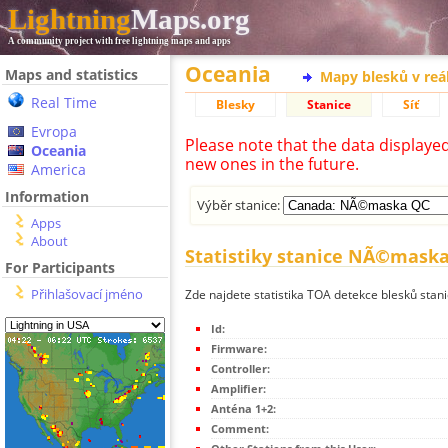
Lightning
Maps.org
A community project with free lightning maps and apps
Oceania
Maps and statistics
Mapy blesků v reá
Real Time
Blesky
Stanice
Síť
Evropa
Please note that the data displaye
Oceania
new ones in the future.
America
Information
Výběr stanice:
Apps
About
Statistiky stanice NÃ©mask
For Participants
Přihlašovací jméno
Zde najdete statistika TOA detekce blesků st
Id:
Firmware:
Controller:
Amplifier:
Anténa 1+2:
Comment: