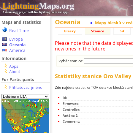
Lightning
Maps.org
A community project with free lightning maps and apps
Oceania
Maps and statistics
Mapy blesků v reá
Real Time
Blesky
Stanice
Síť
Evropa
Please note that the data displaye
Oceania
new ones in the future.
America
Information
Výběr stanice:
Apps
About
Statistiky stanice Oro Valley
For Participants
Přihlašovací jméno
Zde najdete statistika TOA detekce blesků stani
Id:
Firmware:
Controller:
Anténa 2:
Comment: