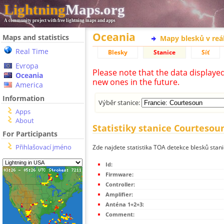
Lightning
Maps.org
A community project with free lightning maps and apps
Oceania
Maps and statistics
Mapy blesků v reá
Real Time
Blesky
Stanice
Síť
Evropa
Please note that the data displaye
Oceania
new ones in the future.
America
Information
Výběr stanice:
Apps
About
Statistiky stanice Courtesou
For Participants
Přihlašovací jméno
Zde najdete statistika TOA detekce blesků stan
Id:
Firmware:
Controller:
Amplifier:
Anténa 1+2+3:
Comment: