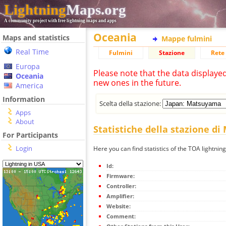
Lightning
Maps.org
A community project with free lightning maps and apps
Oceania
Maps and statistics
Mappe fulmini
Real Time
Fulmini
Stazione
Rete 
Europa
Please note that the data displaye
Oceania
new ones in the future.
America
Information
Scelta della stazione:
Apps
About
Statistiche della stazione d
For Participants
Login
Here you can find statistics of the TOA lightni
Id:
Firmware:
Controller:
Amplifier:
Website:
Comment: