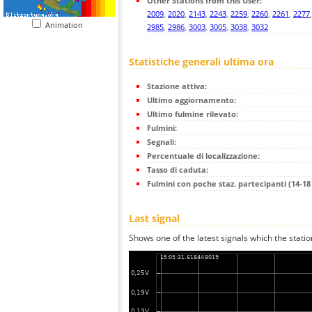
Other Stations from this User:
2009
,
2020
,
2143
,
2243
,
2259
,
2260
,
2261
,
2277
Animation
2985
,
2986
,
3003
,
3005
,
3038
,
3032
Statistiche generali ultima ora
Stazione attiva:
Ultimo aggiornamento:
Ultimo fulmine rilevato:
Fulmini:
Segnali:
Percentuale di localizzazione:
Tasso di caduta:
Fulmini con poche staz. partecipanti (14-18 
Last signal
Shows one of the latest signals which the statio