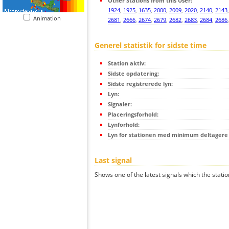
Other Stations from this User:
1924
,
1925
,
1635
,
2000
,
2009
,
2020
,
2140
,
2143
Animation
2681
,
2666
,
2674
,
2679
,
2682
,
2683
,
2684
,
2686
Generel statistik for sidste time
Station aktiv:
Sidste opdatering:
Sidste registrerede lyn:
Lyn:
Signaler:
Placeringsforhold:
Lynforhold:
Lyn for stationen med minimum deltagere (
Last signal
Shows one of the latest signals which the statio