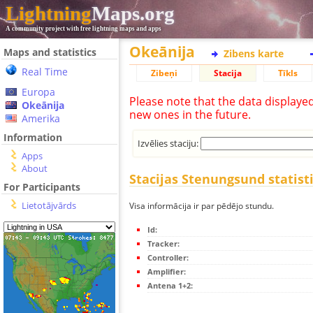
Lightning
Maps.org
A community project with free lightning maps and apps
Okeānija
Maps and statistics
Zibens karte
Real Time
Zibeņi
Stacija
Tīkls
Europa
Please note that the data displaye
Okeānija
new ones in the future.
Amerika
Information
Izvēlies staciju:
Apps
About
Stacijas Stenungsund statist
For Participants
Lietotājvārds
Visa informācija ir par pēdējo stundu.
Id:
Tracker:
Controller:
Amplifier:
Antena 1+2: