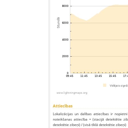
Attiecības
Lokalizācijas un dalības attiecības ir nopietni
noteikšanas attiecība = (stacijā detektētie zibe
detektētie zibeņi) / (visā tīklā detektētie zibeņi)