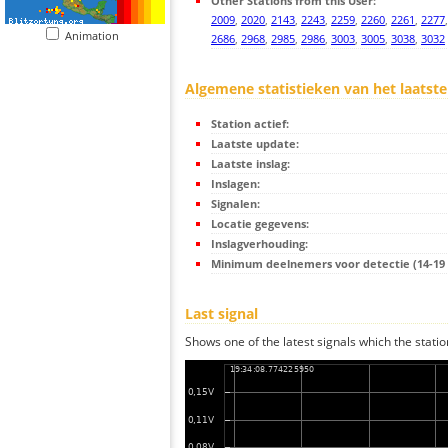
Other Stations from this User:
2009
,
2020
,
2143
,
2243
,
2259
,
2260
,
2261
,
2277
Animation
2686
,
2968
,
2985
,
2986
,
3003
,
3005
,
3038
,
3032
Algemene statistieken van het laatste
Station actief:
Laatste update:
Laatste inslag:
Inslagen:
Signalen:
Locatie gegevens:
Inslagverhouding:
Minimum deelnemers voor detectie (14-19 s
Last signal
Shows one of the latest signals which the statio