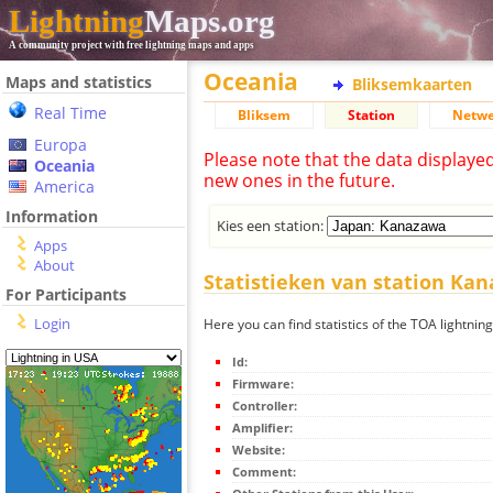
Lightning
Maps.org
A community project with free lightning maps and apps
Oceania
Maps and statistics
Bliksemkaarten
Real Time
Bliksem
Station
Netwe
Europa
Please note that the data displaye
Oceania
new ones in the future.
America
Information
Kies een station:
Apps
About
Statistieken van station Ka
For Participants
Login
Here you can find statistics of the TOA lightni
Id:
Firmware:
Controller:
Amplifier:
Website:
Comment: