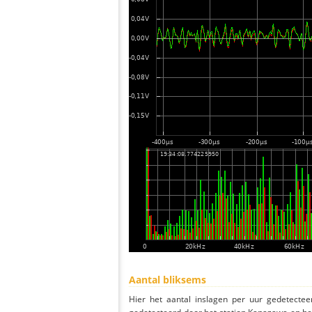
Aantal bliksems
Hier het aantal inslagen per uur gedetectee