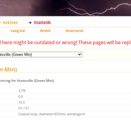
Arkiver
Statistik
Lang tid
Andet
Avanceret
d here might be outdated or wrong! These pages will be repl
en Mtn)
trering for Huntsville (Green Mtn).
2176
0.0
19.3
H1 / E1
Coaxial loop, diameter=972mm, windings=4