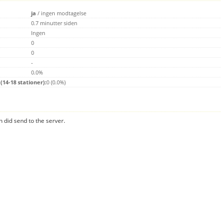
ja
/
ingen modtagelse
0.7 minutter siden
Ingen
0
0
-
0.0%
14-18 stationer):
0 (0.0%)
n did send to the server.