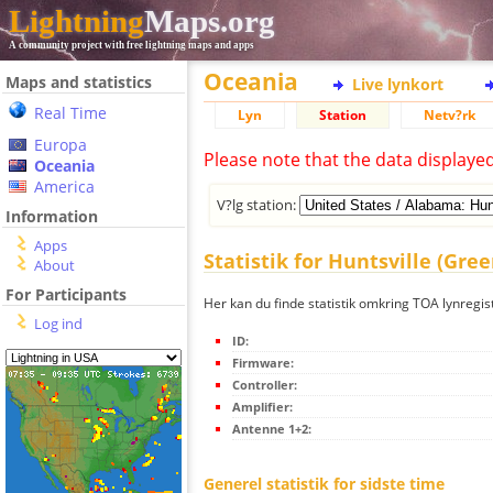
Lightning
Maps.org
A community project with free lightning maps and apps
Oceania
Maps and statistics
Live lynkort
Real Time
Lyn
Station
Netv?rk
Europa
Please note that the data displaye
Oceania
America
V?lg station:
Information
Apps
Statistik for Huntsville (Gre
About
For Participants
Her kan du finde statistik omkring TOA lynregis
Log ind
ID:
Firmware:
Controller:
Amplifier:
Antenne 1+2:
Generel statistik for sidste time