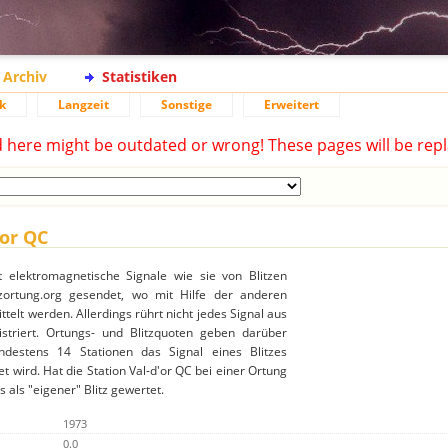
Archiv
Statistiken
k
Langzeit
Sonstige
Erweitert
d here might be outdated or wrong! These pages will be repl
'or QC
t elektromagnetische Signale wie sie von Blitzen
ortung.org gesendet, wo mit Hilfe der anderen
ttelt werden. Allerdings rührt nicht jedes Signal aus
gistriert. Ortungs- und Blitzquoten geben darüber
destens 14 Stationen das Signal eines Blitzes
 wird. Hat die Station Val-d'or QC bei einer Ortung
 als "eigener" Blitz gewertet.
1973
0.0