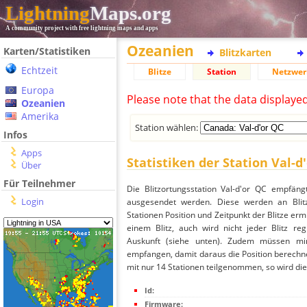
Lightning
Maps.org
A community project with free lightning maps and apps
Ozeanien
Karten/Statistiken
Blitzkarten
Echtzeit
Blitze
Station
Netzwer
Europa
Please note that the data displaye
Ozeanien
Amerika
Station wählen:
Infos
Apps
Statistiken der Station Val-d
Über
Für Teilnehmer
Die Blitzortungsstation Val-d'or QC empfäng
Login
ausgesendet werden. Diese werden an Blitz
Stationen Position und Zeitpunkt der Blitze ermi
einem Blitz, auch wird nicht jeder Blitz re
Auskunft (siehe unten). Zudem müssen min
empfangen, damit daraus die Position berechnet
mit nur 14 Stationen teilgenommen, so wird dies
Id:
Firmware: