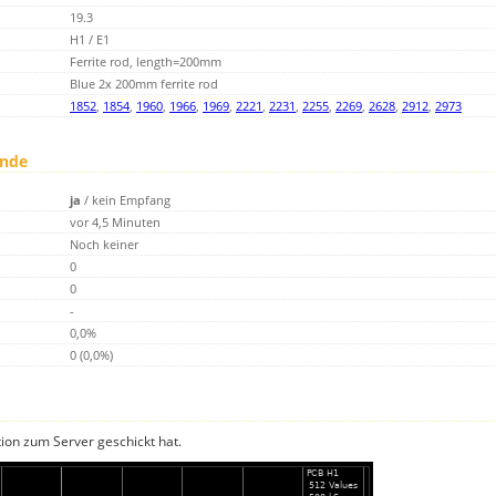
19.3
H1 / E1
Ferrite rod, length=200mm
Blue 2x 200mm ferrite rod
1852
,
1854
,
1960
,
1966
,
1969
,
2221
,
2231
,
2255
,
2269
,
2628
,
2912
,
2973
unde
ja
/
kein Empfang
vor 4,5 Minuten
Noch keiner
0
0
-
0,0%
0 (0,0%)
tion zum Server geschickt hat.