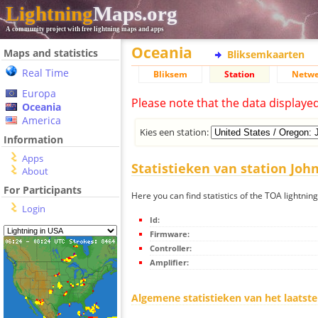
Lightning
Maps.org
A community project with free lightning maps and apps
Oceania
Maps and statistics
Bliksemkaarten
Real Time
Bliksem
Station
Netwe
Europa
Please note that the data displaye
Oceania
America
Kies een station:
Information
Apps
Statistieken van station Joh
About
For Participants
Here you can find statistics of the TOA lightnin
Login
Id:
Firmware:
Controller:
Amplifier:
Algemene statistieken van het laatste