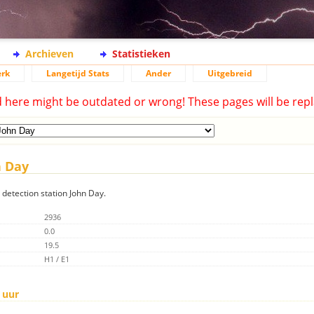
Archieven
Statistieken
rk
Langetijd Stats
Ander
Uitgebreid
d here might be outdated or wrong! These pages will be repl
n Day
g detection station John Day.
2936
0.0
19.5
H1 / E1
 uur