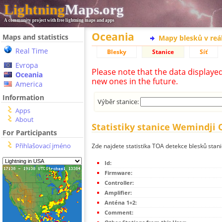
Lightning
Maps.org
A community project with free lightning maps and apps
Oceania
Maps and statistics
Mapy blesků v reá
Real Time
Blesky
Stanice
Síť
Evropa
Please note that the data displaye
Oceania
new ones in the future.
America
Information
Výběr stanice:
Apps
About
Statistiky stanice Wemindji 
For Participants
Přihlašovací jméno
Zde najdete statistika TOA detekce blesků stan
Id:
Firmware:
Controller:
Amplifier:
Anténa 1+2:
Comment: