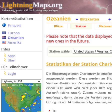
Lightning
Maps.org
A community project with free lightning maps and apps
Ozeanien
Karten/Statistiken
Blitzkarten
Echtzeit
Blitze
Station
Netzwer
Europa
Please note that the data displaye
Ozeanien
new ones in the future.
Amerika
Infos
Station wählen:
Apps
Über
Statistiken der Station Charl
Für Teilnehmer
Login
Die Blitzortungsstation Charlottesville empfä
ausgesendet werden. Diese werden an Blitz
Stationen Position und Zeitpunkt der Blitze ermi
einem Blitz, auch wird nicht jeder Blitz re
Auskunft (siehe unten). Zudem müssen min
empfangen, damit daraus die Position berechn
Ortung mit nur 14 Stationen teilgenommen, so wi
Id: