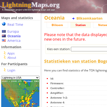
Lightning
Maps.org
A community project with free lightning maps and apps
Oceania
Maps and statistics
Bliksemkaarten
Real Time
Bliksem
Station
Netwe
Europa
Please note that the data displaye
Oceania
new ones in the future.
America
Information
Kies een station:
Apps
About
Statistieken van station Bogo
For Participants
Login
Here you can find statistics of the TOA lightnin
Id:
Firmware:
Controller:
Amplifier:
Antenne 1+2:
Antenne 4: