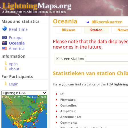
Lightning
Maps.org
A community project with free lightning maps and apps
Oceania
Maps and statistics
Bliksemkaarten
Real Time
Bliksem
Station
Netwe
Europa
Please note that the data displaye
Oceania
new ones in the future.
America
Information
Kies een station:
Apps
About
Statistieken van station Ch
For Participants
Login
Here you can find statistics of the TOA lightni
Id:
Firmware:
Controller:
Amplifier:
Antenne 1+2:
Comment: