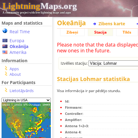
Lightning
Maps.org
A community project with free lightning maps and apps
Okeānija
Maps and statistics
Zibens karte
Real Time
Zibeņi
Stacija
Tīkls
Europa
Please note that the data displaye
Okeānija
new ones in the future.
Amerika
Information
Izvēlies staciju:
Apps
About
Stacijas Lohmar statistika
For Participants
Lietotājvārds
Visa informācija ir par pēdējo stundu.
Id:
Firmware:
Controller:
Amplifier:
Antena 1+2+3:
Antena 4: