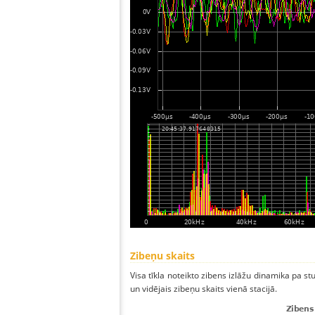
Zibeņu skaits
Visa tīkla noteikto zibens izlāžu dinamika pa s
un vidējais zibeņu skaits vienā stacijā.