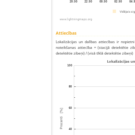
Attiecības
Lokalizācijas un dalības attiecības ir nopietni
noteikšanas attiecība = (stacijā detektētie zibe
detektētie zibeņi) / (visā tīklā detektētie zibeņi)