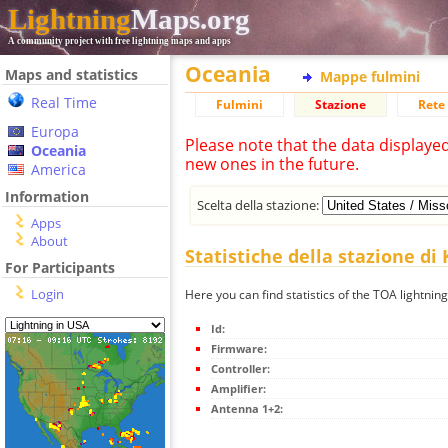
Lightning
Maps.org
A community project with free lightning maps and apps
Oceania
Maps and statistics
Mappe fulmini
Real Time
Fulmini
Stazione
Rete 
Europa
Please note that the data displaye
Oceania
new ones in the future.
America
Information
Scelta della stazione:
Apps
About
Statistiche della stazione di 
For Participants
Login
Here you can find statistics of the TOA lightning 
Id:
Firmware:
Controller:
Amplifier:
Antenna 1+2: