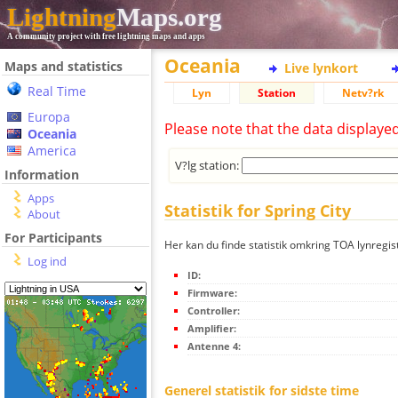
Lightning
Maps.org
A community project with free lightning maps and apps
Oceania
Maps and statistics
Live lynkort
Real Time
Lyn
Station
Netv?rk
Europa
Please note that the data displaye
Oceania
America
V?lg station:
Information
Apps
Statistik for Spring City
About
For Participants
Her kan du finde statistik omkring TOA lynregist
Log ind
ID:
Firmware:
Controller:
Amplifier:
Antenne 4:
Generel statistik for sidste time