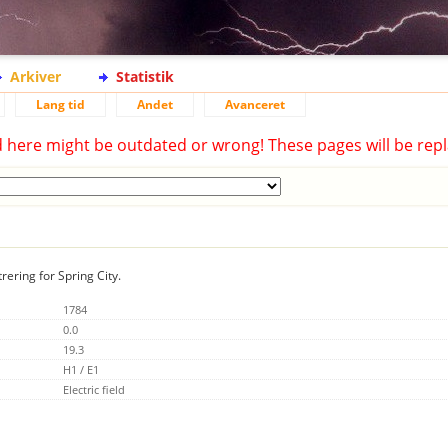
Arkiver
Statistik
Lang tid
Andet
Avanceret
d here might be outdated or wrong! These pages will be repl
rering for Spring City.
1784
0.0
19.3
H1 / E1
Electric field