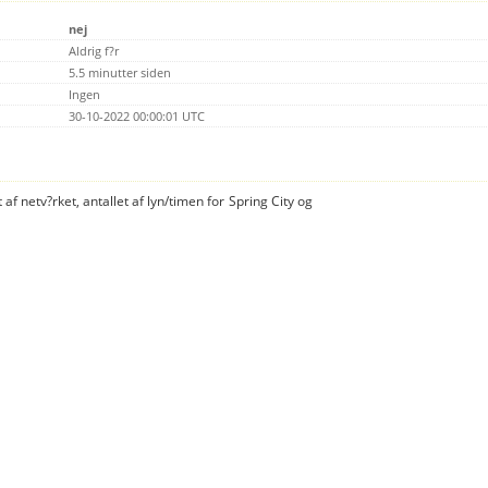
nej
Aldrig f?r
5.5 minutter siden
Ingen
30-10-2022 00:00:01 UTC
 af netv?rket, antallet af lyn/timen for Spring City og