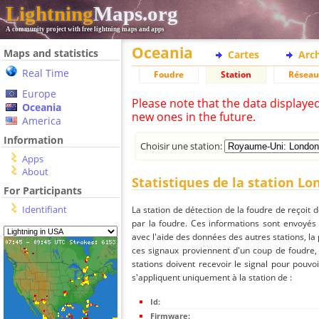
Lightning
Maps.org
A community project with free lightning maps and apps
Oceania
Maps and statistics
Cartes
Arc
Real Time
Foudre
Station
Réseau
Europe
Please note that the data displaye
Oceania
new ones in the future.
America
Information
Choisir une station:
Apps
About
Statistiques de la station L
For Participants
Identifiant
La station de détection de la foudre de reçoit 
par la foudre. Ces informations sont envoyés
avec l'aide des données des autres stations, la
ces signaux proviennent d'un coup de foudre,
stations doivent recevoir le signal pour pouvoi
s'appliquent uniquement à la station de :
Id:
Firmware: