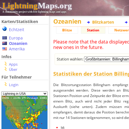
Lightning
Maps.org
A community project with free lightning maps and apps
Ozeanien
Karten/Statistiken
Blitzkarten
Echtzeit
Blitze
Station
Netzwer
Europa
Please note that the data displaye
Ozeanien
new ones in the future.
Amerika
Infos
Station wählen:
Apps
Über
Statistiken der Station Bill
Für Teilnehmer
Login
Die Blitzortungsstation Billingham empfängt
ausgesendet werden. Diese werden an Blitz
Stationen Position und Zeitpunkt der Blitze ermi
einem Blitz, auch wird nicht jeder Blitz re
Auskunft (siehe unten). Zudem müssen min
empfangen, damit daraus die Position berechne
mit nur 14 Stationen teilgenommen, so wird dies
Id: