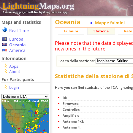
Lightning
Maps.org
A community project with free lightning maps and apps
Oceania
Maps and statistics
Mappe fulmini
Real Time
Fulmini
Stazione
Rete 
Europa
Please note that the data displaye
Oceania
new ones in the future.
America
Information
Scelta della stazione:
Apps
About
Statistiche della stazione di 
For Participants
Login
Here you can find statistics of the TOA lightning 
Id:
Firmware:
Controller:
Amplifier:
Antenna 1+2:
Antenna 4: