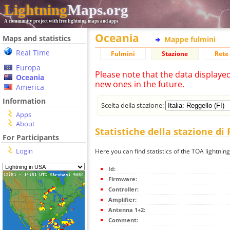
Lightning
Maps.org
A community project with free lightning maps and apps
Oceania
Maps and statistics
Mappe fulmini
Real Time
Fulmini
Stazione
Rete 
Europa
Please note that the data displaye
Oceania
new ones in the future.
America
Information
Scelta della stazione:
Apps
About
Statistiche della stazione di 
For Participants
Login
Here you can find statistics of the TOA lightning
Id:
Firmware:
Controller:
Amplifier:
Antenna 1+2:
Comment: