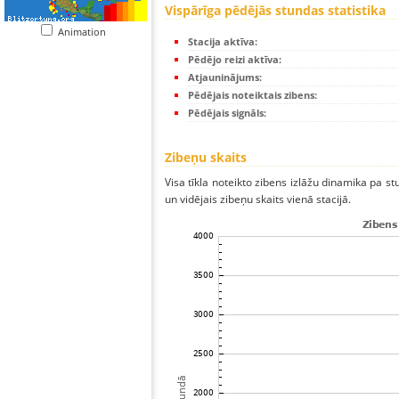
Vispārīga pēdējās stundas statistika
Animation
Stacija aktīva:
Pēdējo reizi aktīva:
Atjauninājums:
Pēdējais noteiktais zibens:
Pēdējais signāls:
Zibeņu skaits
Visa tīkla noteikto zibens izlāžu dinamika pa s
un vidējais zibeņu skaits vienā stacijā.