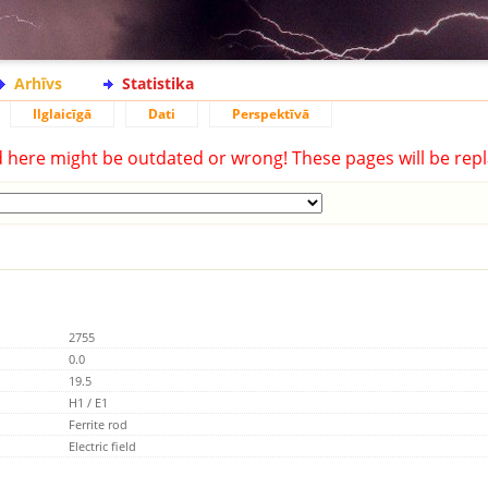
Arhīvs
Statistika
Ilglaicīgā
Dati
Perspektīvā
d here might be outdated or wrong! These pages will be repl
2755
0.0
19.5
H1 / E1
Ferrite rod
Electric field