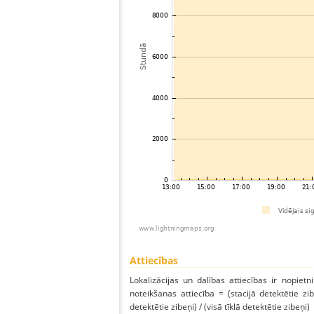
Attiecības
Lokalizācijas un dalības attiecības ir nopietni
noteikšanas attiecība = (stacijā detektētie zibe
detektētie zibeņi) / (visā tīklā detektētie zibeņi)