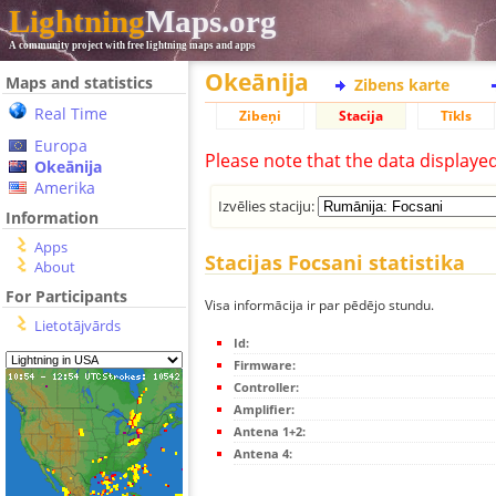
Lightning
Maps.org
A community project with free lightning maps and apps
Okeānija
Maps and statistics
Zibens karte
Real Time
Zibeņi
Stacija
Tīkls
Europa
Please note that the data displaye
Okeānija
Amerika
Izvēlies staciju:
Information
Apps
Stacijas Focsani statistika
About
For Participants
Visa informācija ir par pēdējo stundu.
Lietotājvārds
Id:
Firmware:
Controller:
Amplifier:
Antena 1+2:
Antena 4: