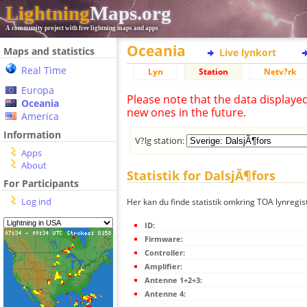
Lightning
Maps.org
A community project with free lightning maps and apps
Oceania
Maps and statistics
Live lynkort
Real Time
Lyn
Station
Netv?rk
Europa
Please note that the data displaye
Oceania
new ones in the future.
America
Information
V?lg station:
Apps
About
Statistik for DalsjÃ¶fors
For Participants
Log ind
Her kan du finde statistik omkring TOA lynregis
ID:
Firmware:
Controller:
Amplifier:
Antenne 1+2+3:
Antenne 4: