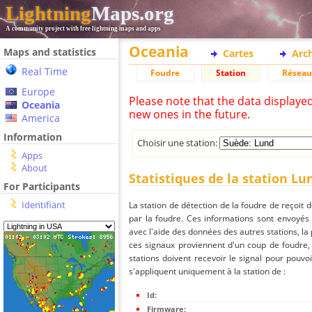
Lightning
Maps.org
A community project with free lightning maps and apps
Oceania
Maps and statistics
Cartes
Arc
Real Time
Foudre
Station
Réseau
Europe
Please note that the data displaye
Oceania
new ones in the future.
America
Information
Choisir une station:
Apps
About
Statistiques de la station Lu
For Participants
Identifiant
La station de détection de la foudre de reçoit 
par la foudre. Ces informations sont envoyés
avec l'aide des données des autres stations, la
ces signaux proviennent d'un coup de foudre,
stations doivent recevoir le signal pour pouvoi
s'appliquent uniquement à la station de :
Id:
Firmware: