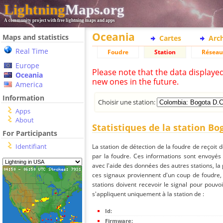
Lightning
Maps.org
A community project with free lightning maps and apps
Oceania
Maps and statistics
Cartes
Arc
Real Time
Foudre
Station
Réseau
Europe
Please note that the data displaye
Oceania
new ones in the future.
America
Information
Choisir une station:
Apps
About
Statistiques de la station Bo
For Participants
Identifiant
La station de détection de la foudre de reçoit 
par la foudre. Ces informations sont envoyés
avec l'aide des données des autres stations, la
ces signaux proviennent d'un coup de foudre,
stations doivent recevoir le signal pour pouvoi
s'appliquent uniquement à la station de :
Id:
Firmware: