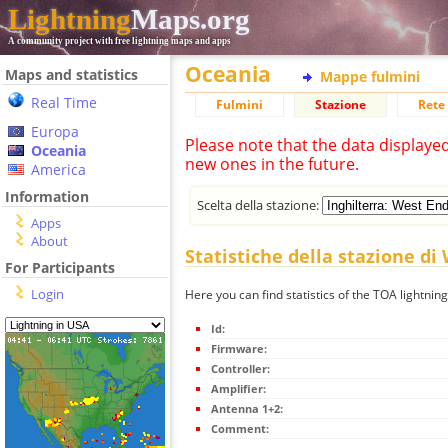
Lightning
Maps.org
A community project with free lightning maps and apps
Oceania
Maps and statistics
Mappe fulmini
Real Time
Fulmini
Stazione
Rete 
Europa
Please note that the data displaye
Oceania
new ones in the future.
America
Information
Scelta della stazione:
Apps
About
Statistiche della stazione d
For Participants
Login
Here you can find statistics of the TOA lightni
Id:
Firmware:
Controller:
Amplifier:
Antenna 1+2:
Comment: