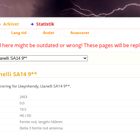
Arkiver
Statistik
Lang tid
Andet
Avanceret
d here might be outdated or wrong! These pages will be repl
nelli SA14 9**
trering for Llwynhendy, Llanelli SA14 9**.
2453
0.0
19.5
H0 / E0
Ferrite rod, length=160mm
Delta 3 ferrite rod antenna.