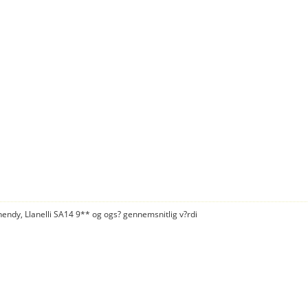
hendy, Llanelli SA14 9** og ogs? gennemsnitlig v?rdi