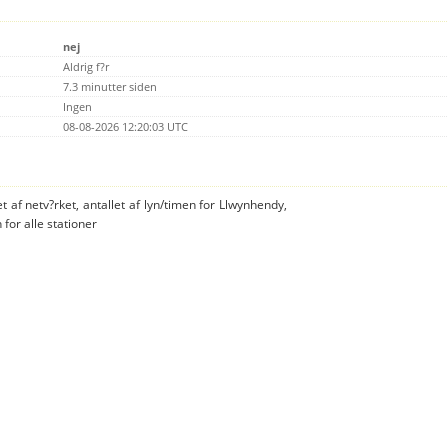
nej
Aldrig f?r
7.3 minutter siden
Ingen
08-08-2026 12:20:03 UTC
t af netv?rket, antallet af lyn/timen for Llwynhendy,
 for alle stationer