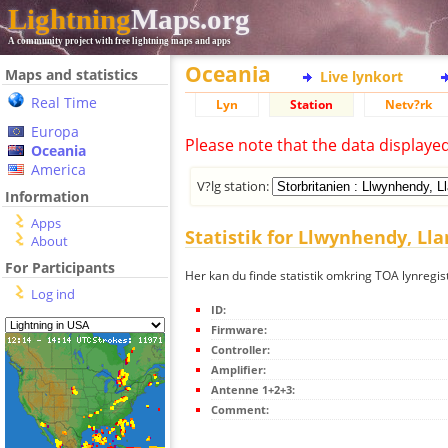
Lightning
Maps.org
A community project with free lightning maps and apps
Oceania
Maps and statistics
Live lynkort
Real Time
Lyn
Station
Netv?rk
Europa
Please note that the data displaye
Oceania
America
V?lg station:
Information
Apps
Statistik for Llwynhendy, Lla
About
For Participants
Her kan du finde statistik omkring TOA lynregis
Log ind
ID:
Firmware:
Controller:
Amplifier:
Antenne 1+2+3:
Comment: