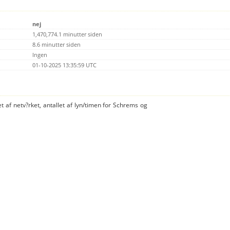
nej
1,470,774.1 minutter siden
8.6 minutter siden
Ingen
01-10-2025 13:35:59 UTC
et af netv?rket, antallet af lyn/timen for Schrems og