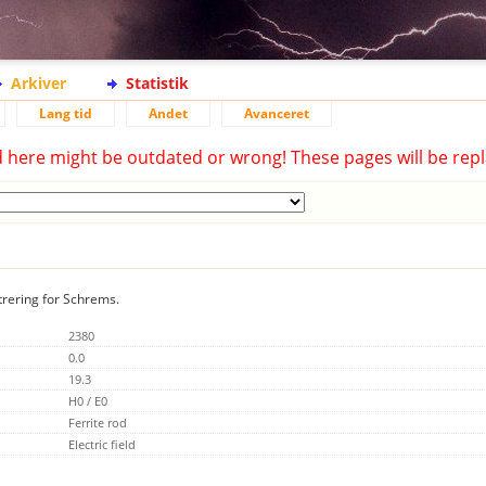
Arkiver
Statistik
Lang tid
Andet
Avanceret
d here might be outdated or wrong! These pages will be repl
trering for Schrems.
2380
0.0
19.3
H0 / E0
Ferrite rod
Electric field