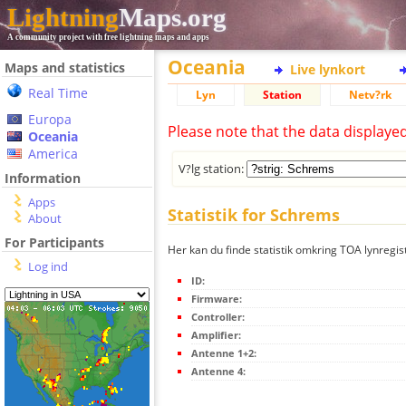
Lightning
Maps.org
A community project with free lightning maps and apps
Oceania
Maps and statistics
Live lynkort
Real Time
Lyn
Station
Netv?rk
Europa
Please note that the data displaye
Oceania
America
V?lg station:
Information
Apps
Statistik for Schrems
About
For Participants
Her kan du finde statistik omkring TOA lynregis
Log ind
ID:
Firmware:
Controller:
Amplifier:
Antenne 1+2:
Antenne 4: