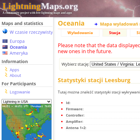
Lightning
Maps.org
A community project with free lightning maps and apps
Oceania
Maps and statistics
Mapa wyładowań 
W czasie rzeczywistym
Wyładowania
Stacja
S
Europa
Please note that the data displaye
Oceania
new ones in the future.
Ameryka
Information
Wybierz stację:
Apps
About
Statystyki stacji Leesburg
For Participants
Logowanie
Tutaj można znaleźć statystyki stacji wykrywan
Id:
Firmware:
Controller:
Amplifier:
Antena 1+2: