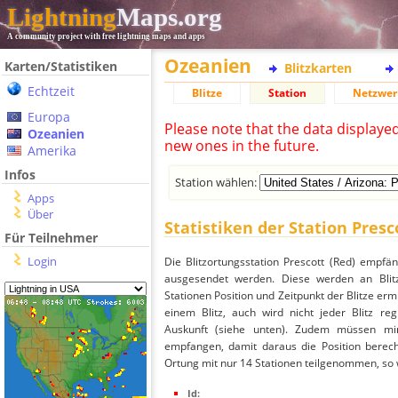
Lightning
Maps.org
A community project with free lightning maps and apps
Ozeanien
Karten/Statistiken
Blitzkarten
Echtzeit
Blitze
Station
Netzwer
Europa
Please note that the data displaye
Ozeanien
new ones in the future.
Amerika
Infos
Station wählen:
Apps
Über
Statistiken der Station Presc
Für Teilnehmer
Login
Die Blitzortungsstation Prescott (Red) empfä
ausgesendet werden. Diese werden an Blitz
Stationen Position und Zeitpunkt der Blitze ermi
einem Blitz, auch wird nicht jeder Blitz re
Auskunft (siehe unten). Zudem müssen min
empfangen, damit daraus die Position berechn
Ortung mit nur 14 Stationen teilgenommen, so wi
Id: